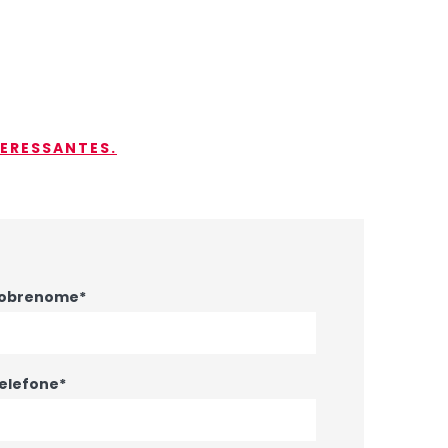
TERESSANTES.
obrenome*
elefone*