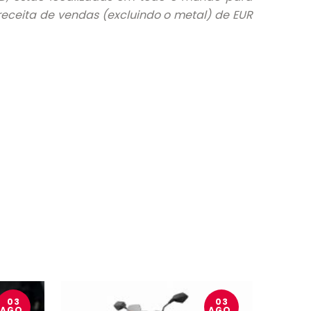
receita de vendas (excluindo o metal) de EUR
03
03
AGO.
AGO.