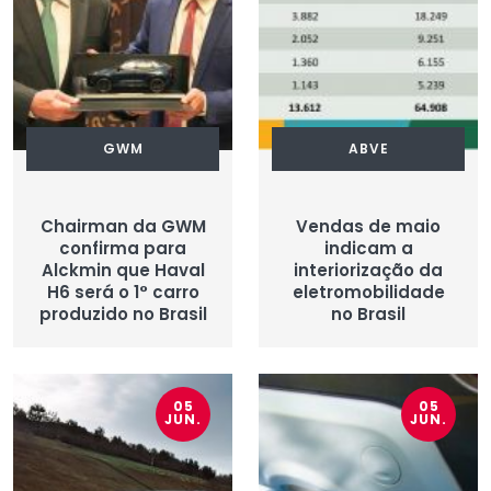
GWM
ABVE
Chairman da GWM
Vendas de maio
confirma para
indicam a
Alckmin que Haval
interiorização da
H6 será o 1° carro
eletromobilidade
produzido no Brasil
no Brasil
05
05
JUN.
JUN.