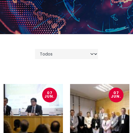
07
07
JUN.
JUN.