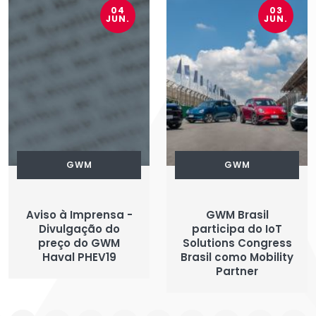
04
03
JUN.
JUN.
GWM
GWM
Aviso à Imprensa -
GWM Brasil
Divulgação do
participa do IoT
preço do GWM
Solutions Congress
Haval PHEV19
Brasil como Mobility
Partner