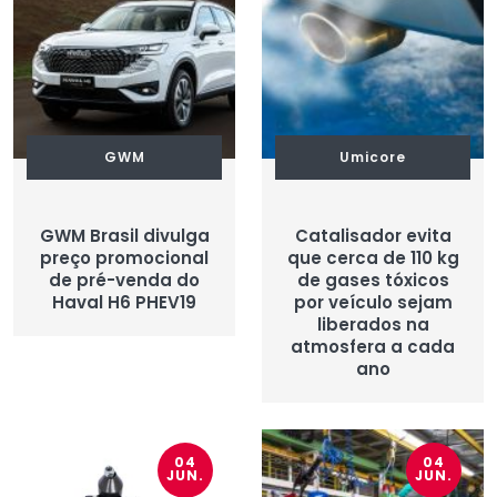
GWM
Umicore
GWM Brasil divulga
Catalisador evita
preço promocional
que cerca de 110 kg
de pré-venda do
de gases tóxicos
Haval H6 PHEV19
por veículo sejam
liberados na
atmosfera a cada
ano
04
04
JUN.
JUN.