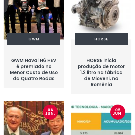
GWM
HORSE
GWM Haval H6 HEV
HORSE inicia
é premiado no
produção de motor
Menor Custo de Uso
1.2 litro na fábrica
da Quatro Rodas
de Mioveni, na
Romênia
06
05
JUN.
JUN.