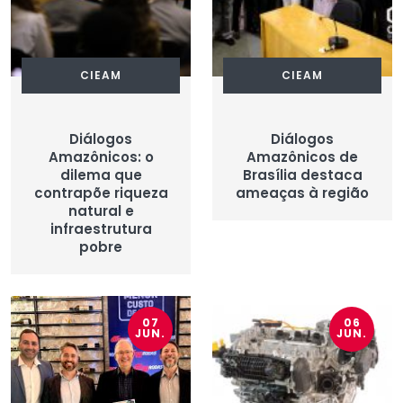
CIEAM
CIEAM
Diálogos
Diálogos
Amazônicos: o
Amazônicos de
dilema que
Brasília destaca
contrapõe riqueza
ameaças à região
natural e
infraestrutura
pobre
07
06
JUN.
JUN.