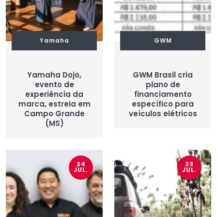
Yamaha
GWM
Yamaha Dojo,
GWM Brasil cria
evento de
plano de
experiência da
financiamento
marca, estreia em
específico para
Campo Grande
veículos elétricos
(MS)
24
23
JUL.
JUL.