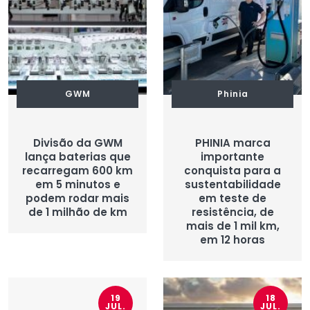
GWM
Phinia
Divisão da GWM
PHINIA marca
lança baterias que
importante
recarregam 600 km
conquista para a
em 5 minutos e
sustentabilidade
podem rodar mais
em teste de
de 1 milhão de km
resistência, de
mais de 1 mil km,
em 12 horas
19
18
JUL.
JUL.