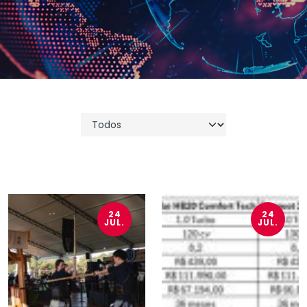
24
24
JUL.
JUL.