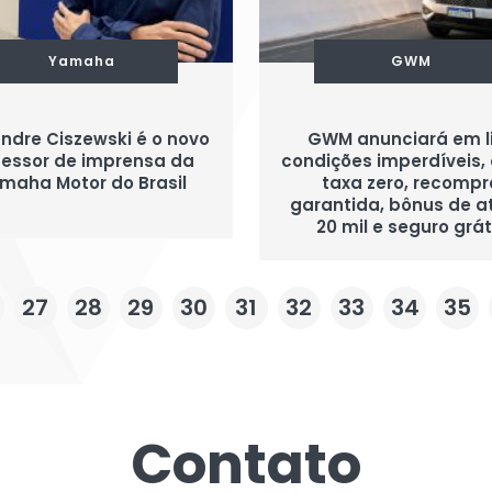
Yamaha
GWM
ndre Ciszewski é o novo
GWM anunciará em l
essor de imprensa da
condições imperdíveis
maha Motor do Brasil
taxa zero, recompr
garantida, bônus de a
20 mil e seguro grát
27
28
29
30
31
32
33
34
35
Contato