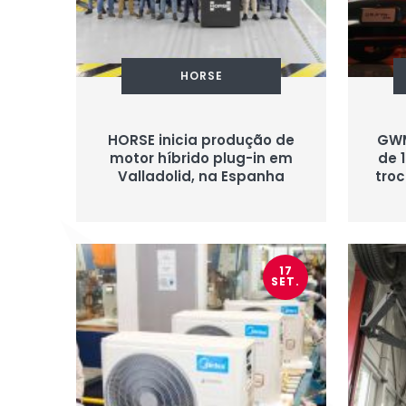
HORSE
HORSE inicia produção de
GWM
motor híbrido plug-in em
de 
Valladolid, na Espanha
tro
17
SET.