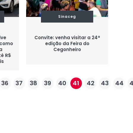
Sinaceg
ive
Convite: venha visitar a 24ª
, como
edição da Feira do
a
Cegonheiro
té R$
is
36
37
38
39
40
41
42
43
44