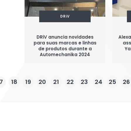
DRiV
DRiV anuncia novidades
Alexa
para suas marcas e linhas
ass
de produtos durante a
Ya
Automechanika 2024
7
18
19
20
21
22
23
24
25
26