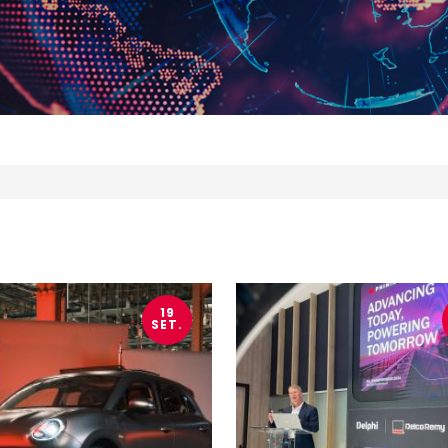
19
SET.