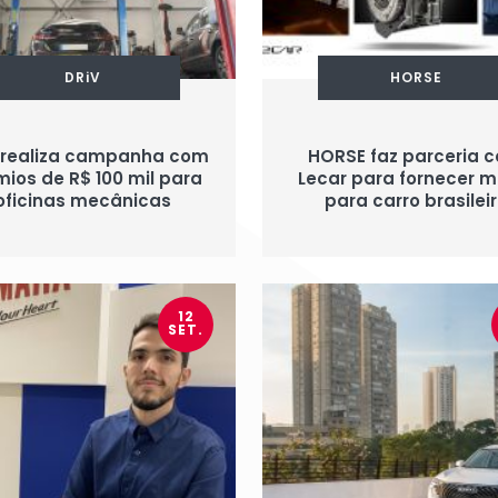
DRiV
HORSE
 realiza campanha com
HORSE faz parceria 
ios de R$ 100 mil para
Lecar para fornecer m
oficinas mecânicas
para carro brasilei
12
SET.