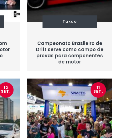
Takao
com
Campeonato Brasileiro de
otor
Drift serve como campo de
ro
provas para componentes
de motor
12
11
SET.
SET.