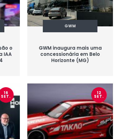
GWM
são o
GWM inaugura mais uma
a IAA
concessionária em Belo
4
Horizonte (MG)
16
12
SET.
SET.