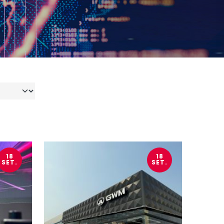
18
18
SET.
SET.