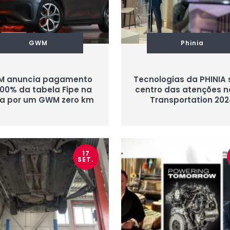
GWM
Phinia
 anuncia pagamento
Tecnologias da PHINIA 
100% da tabela Fipe na
centro das atenções n
ca por um GWM zero km
Transportation 202
17
SET.