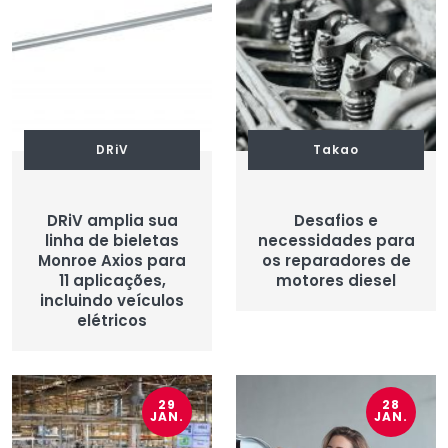
DRiV
Takao
DRiV amplia sua
Desafios e
linha de bieletas
necessidades para
Monroe Axios para
os reparadores de
11 aplicações,
motores diesel
incluindo veículos
elétricos
29
28
JAN.
JAN.