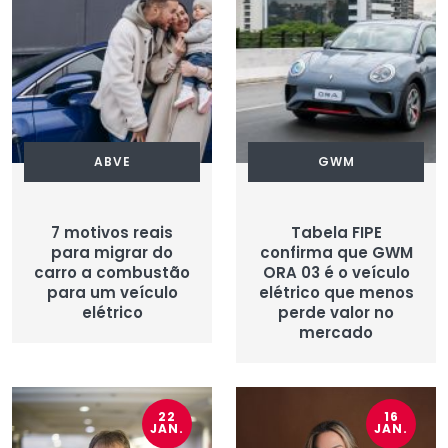
ABVE
GWM
7 motivos reais
Tabela FIPE
para migrar do
confirma que GWM
carro a combustão
ORA 03 é o veículo
para um veículo
elétrico que menos
elétrico
perde valor no
mercado
22
16
JAN.
JAN.