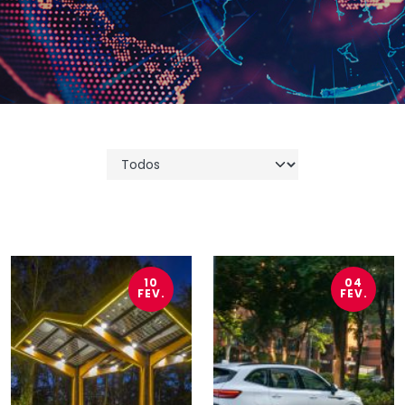
10
04
FEV.
FEV.