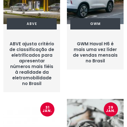
ABVE
GWM
ABVE ajusta critério
GWM Haval H6 é
de classificação de
mais uma vez líder
eletrificados para
de vendas mensais
apresentar
no Brasil
números mais fiéis
à realidade da
eletromobilidade
no Brasil
31
29
JAN.
JAN.