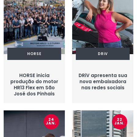
HORSE
DRiV
HORSE inicia
DRiV apresenta sua
produção do motor
nova embaixadora
HR13 Flex em São
nas redes sociais
José dos Pinhais
24
22
JAN.
JAN.