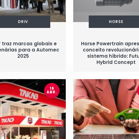
DRiV
HORSE
 traz marcas globais e
Horse Powertrain apre
enárias para a Automec
conceito revolucionár
2025
sistema híbrido: Fut
Hybrid Concept
16
ABR.