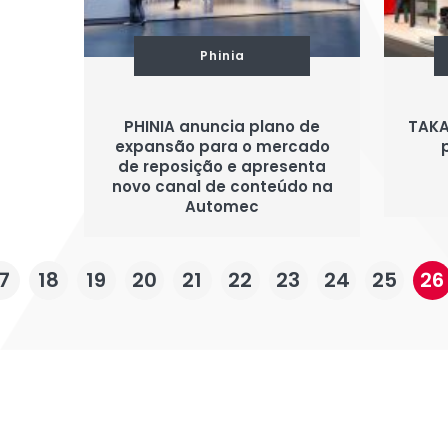
Phinia
PHINIA anuncia plano de
TAKA
expansão para o mercado
de reposição e apresenta
novo canal de conteúdo na
Automec
7
18
19
20
21
22
23
24
25
26