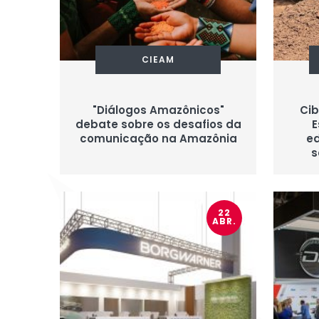
CIEAM
"Diálogos Amazônicos"
Cib
debate sobre os desafios da
E
comunicação na Amazônia
e
s
22
ABR.