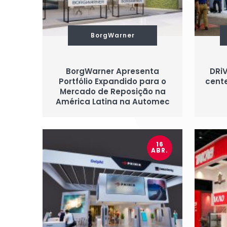
BorgWarner
BorgWarner Apresenta
DRiV
Portfólio Expandido para o
cent
Mercado de Reposição na
América Latina na Automec
16
ABR.