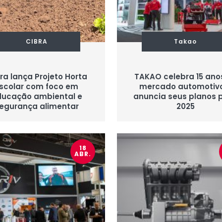
CIBRA
Takao
ra lança Projeto Horta
TAKAO celebra 15 ano
scolar com foco em
mercado automotiv
ducação ambiental e
anuncia seus planos 
egurança alimentar
2025
18
ABR.