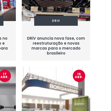
DRiV
s no
DRiV anuncia nova fase, com
o e
reestruturação e novas
para
marcas para o mercado
brasileiro
17
16
ABR.
ABR.