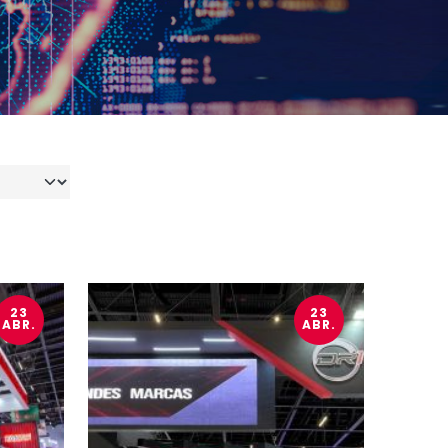
23
23
ABR.
ABR.