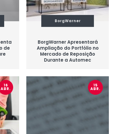
BorgWarner
senta
BorgWarner Apresentará
io de
Ampliação do Portfólio no
ure
Mercado de Reposição
Durante a Automec
16
15
ABR.
ABR.