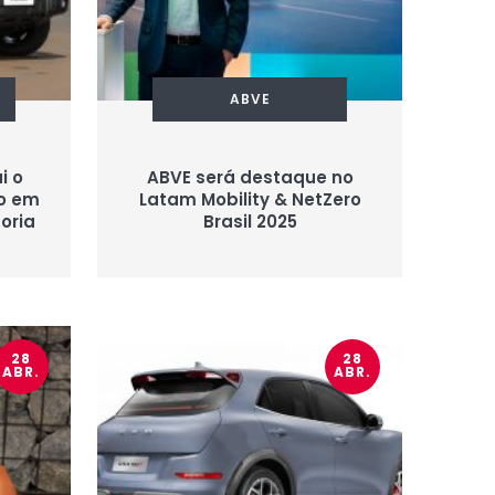
ABVE
i o
ABVE será destaque no
io em
Latam Mobility & NetZero
oria
Brasil 2025
28
28
ABR.
ABR.