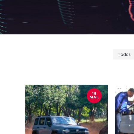
19
MAI.