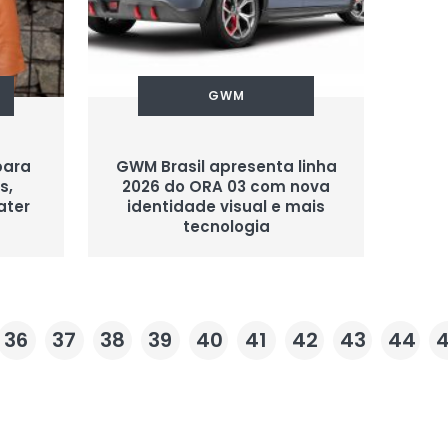
GWM
 para
GWM Brasil apresenta linha
s,
2026 do ORA 03 com nova
ater
identidade visual e mais
tecnologia
36
37
38
39
40
41
42
43
44