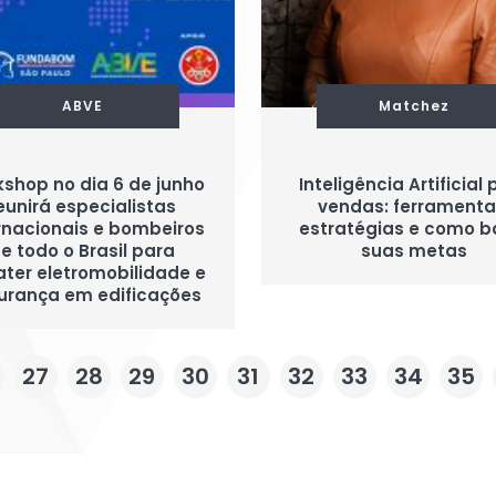
ABVE
Matchez
shop no dia 6 de junho
Inteligência Artificial
eunirá especialistas
vendas: ferramenta
rnacionais e bombeiros
estratégias e como b
e todo o Brasil para
suas metas
ter eletromobilidade e
urança em edificações
27
28
29
30
31
32
33
34
35