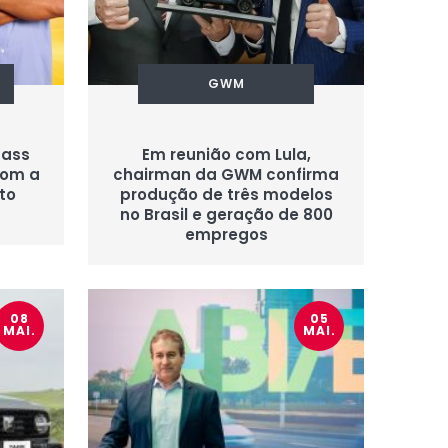
GWM
pass
Em reunião com Lula,
com a
chairman da GWM confirma
to
produção de três modelos
no Brasil e geração de 800
empregos
08
05
MAI.
MAI.