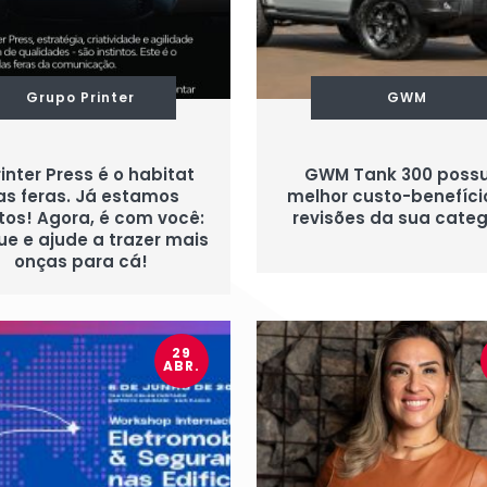
Grupo Printer
GWM
rinter Press é o habitat
GWM Tank 300 possu
as feras. Já estamos
melhor custo-benefíc
tos! Agora, é com você:
revisões da sua categ
ue e ajude a trazer mais
onças para cá!
29
ABR.