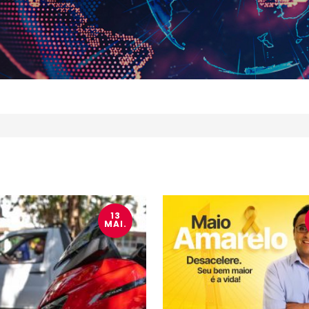
13
MAI.