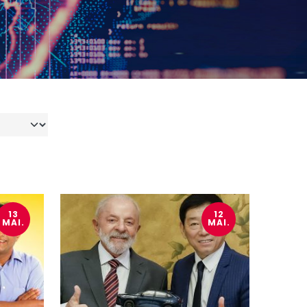
13
12
MAI.
MAI.