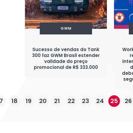
GWM
Sucesso de vendas do Tank
Work
300 faz GWM Brasil estender
r
validade do preço
inte
promocional de R$ 333.000
d
deba
seg
7
18
19
20
21
22
23
24
25
26