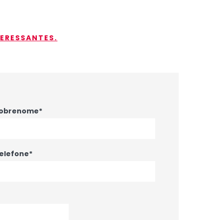
TERESSANTES.
obrenome*
elefone*