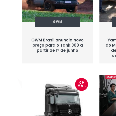
GWM
GWM Brasil anuncia novo
Yam
preço para o Tank 300 a
do M
partir de 1º de junho
de
s
09
MAI.