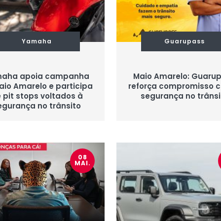
Yamaha
Guarupass
aha apoia campanha
Maio Amarelo: Guaru
aio Amarelo e participa
reforça compromisso 
 pit stops voltados à
segurança no trânsi
egurança no trânsito
08
MAI.