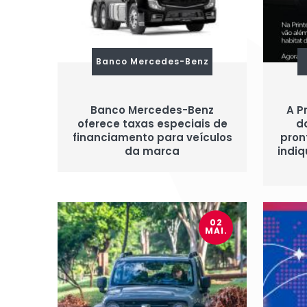
Banco Mercedes-Benz
Banco Mercedes-Benz
A P
oferece taxas especiais de
d
financiamento para veículos
pron
da marca
indiq
02
MAI.