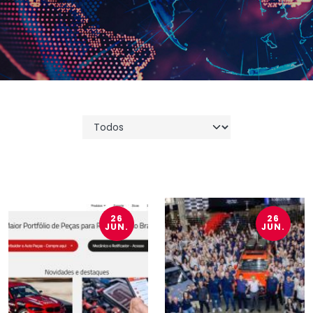
26
26
JUN.
JUN.