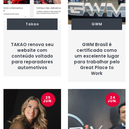
Takao
GWM
TAKAO renova seu
GWM Brasil é
website com
certificada como
conteúdo voltado
um excelente lugar
para reparadores
para trabalhar pelo
automotivos
Great Place to
Work
25
24
JUN.
JUN.