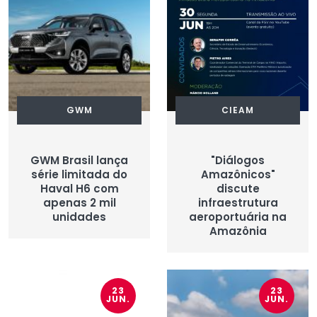
GWM
CIEAM
GWM Brasil lança
"Diálogos
série limitada do
Amazônicos"
Haval H6 com
discute
apenas 2 mil
infraestrutura
unidades
aeroportuária na
Amazônia
23
23
JUN.
JUN.