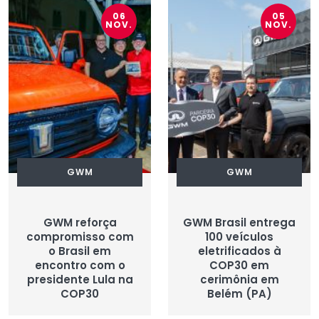
06
05
NOV.
NOV.
GWM
GWM
GWM reforça
GWM Brasil entrega
compromisso com
100 veículos
o Brasil em
eletrificados à
encontro com o
COP30 em
presidente Lula na
cerimônia em
COP30
Belém (PA)