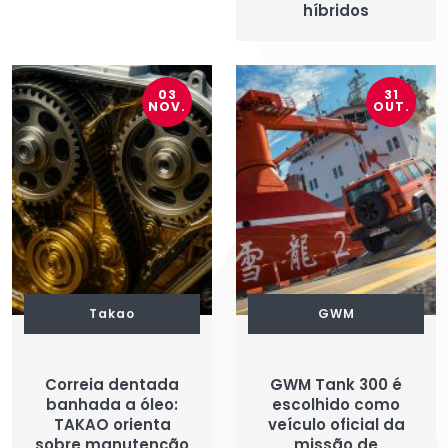
híbridos
03
31
NOV.
OUT.
Takao
GWM
Correia dentada
GWM Tank 300 é
banhada a óleo:
escolhido como
TAKAO orienta
veículo oficial da
sobre manutenção
missão de