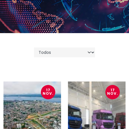
17
17
NOV.
NOV.