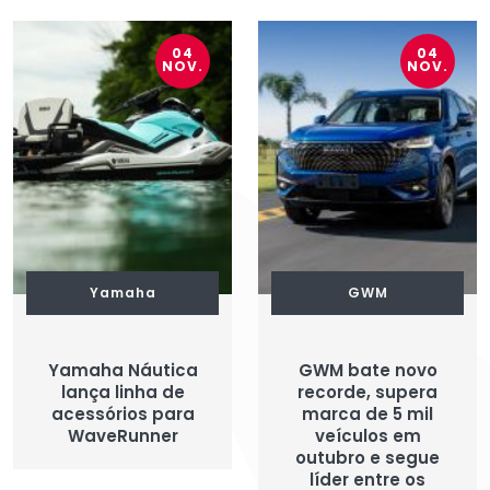
04
04
NOV.
NOV.
Yamaha
GWM
Yamaha Náutica
GWM bate novo
lança linha de
recorde, supera
acessórios para
marca de 5 mil
WaveRunner
veículos em
outubro e segue
líder entre os