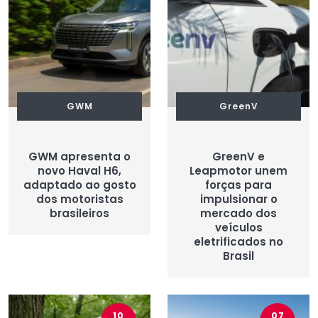
GWM
GreenV
GWM apresenta o
GreenV e
novo Haval H6,
Leapmotor unem
adaptado ao gosto
forças para
dos motoristas
impulsionar o
brasileiros
mercado dos
veículos
eletrificados no
Brasil
10
07