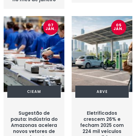
07
05
JAN.
JAN.
CIEAM
ABVE
Sugestão de
Eletrificados
pauta: Indústria do
crescem 26% e
Amazonas acelera
fecham 2025 com
novos vetores de
224 mil veículos