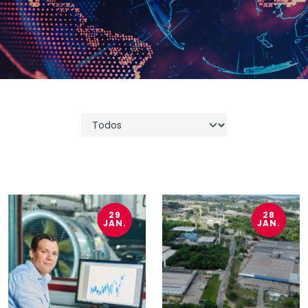
29
28
JAN.
JAN.