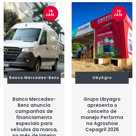
15
12
JAN.
JAN.
Banco Mercedes-Benz
UbyAgro
Banco Mercedes-
Grupo Ubyagro
Benz anuncia
apresenta o
campanhas de
conceito de
financiamento
manejo Performa
especiais para
na Agroshow
veículos da marca,
Copagril 2026
no mês de janeiro