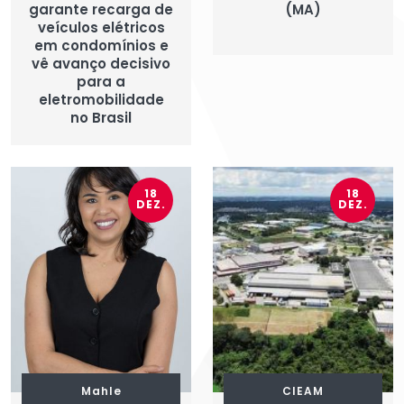
garante recarga de
(MA)
veículos elétricos
em condomínios e
vê avanço decisivo
para a
eletromobilidade
no Brasil
18
18
DEZ.
DEZ.
Mahle
CIEAM