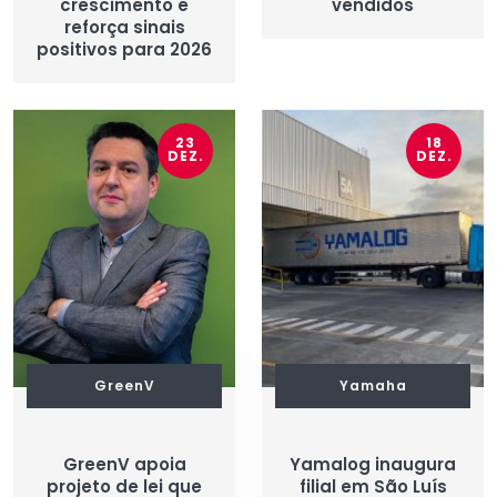
crescimento e
vendidos
reforça sinais
positivos para 2026
23
18
DEZ.
DEZ.
GreenV
Yamaha
GreenV apoia
Yamalog inaugura
projeto de lei que
filial em São Luís