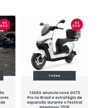
03
03
AGO.
AGO.
Yadea
lio
YADEA anuncia nova GS70
sores
Pro no Brasil e estratégia de
 de
expansão durante o Festival
Interlagos 2026