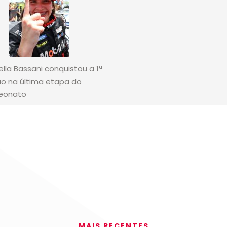
lla Bassani conquistou a 1ª
ão na última etapa do
eonato
MAIS RECENTES