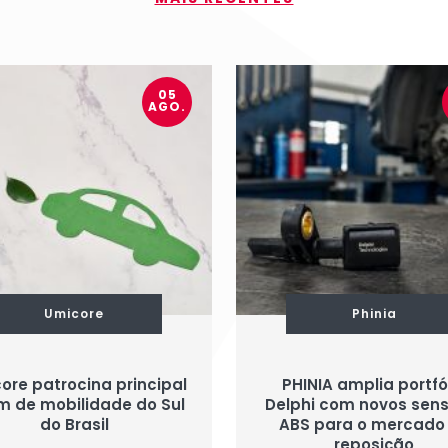
05
AGO.
Umicore
Phinia
ore patrocina principal
PHINIA amplia portfó
m de mobilidade do Sul
Delphi com novos sen
do Brasil
ABS para o mercado
reposição