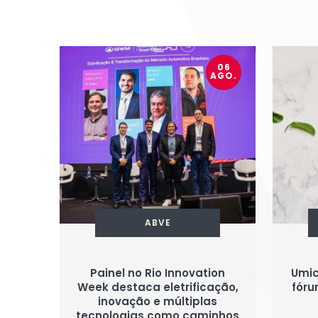
06
AGO.
ABVE
Painel no Rio Innovation
Umic
Week destaca eletrificação,
fóru
inovação e múltiplas
tecnologias como caminhos