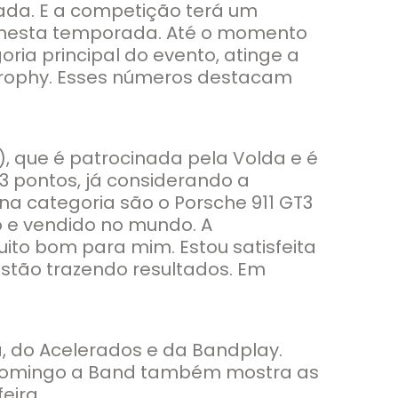
rada. E a competição terá um
ra nesta temporada. Até o momento
goria principal do evento, atinge a
t Trophy. Esses números destacam
), que é patrocinada pela Volda e é
 pontos, já considerando a
 na categoria são o Porsche 911 GT3
o e vendido no mundo. A
ito bom para mim. Estou satisfeita
estão trazendo resultados. Em
a, do Acelerados e da Bandplay.
no domingo a Band também mostra as
eira.