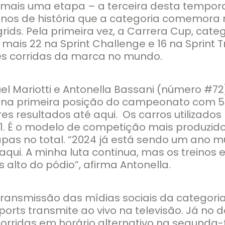
) mais uma etapa – a terceira desta tempo
20 anos de história que a categoria comemo
grids. Pela primeira vez, a Carrera Cup, cate
o mais 22 na Sprint Challenge e 16 na Sprin
s corridas da marca no mundo.
el Mariotti e Antonella Bassani (número #72
na primeira posição do campeonato com 53
es resultados até aqui. Os carros utilizados
-1. É o modelo de competição mais produzid
pas no total. “2024 já está sendo um ano mu
qui. A minha luta continua, mas os treinos 
 alto do pódio”, afirma Antonella.
transmissão das mídias sociais da categori
sports transmite ao vivo na televisão. Já 
corridas em horário alternativo na segunda-f