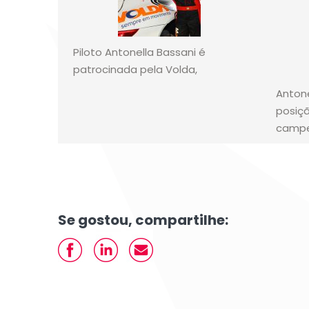
Piloto Antonella Bassani é
patrocinada pela Volda,
Antone
posiç
camp
Se gostou, compartilhe: