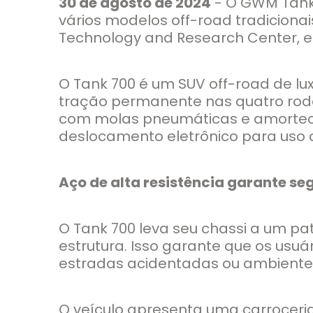
30 de agosto de 2024
- O GWM Tank 7
vários modelos off-road tradiciona
Technology and Research Center, e
O Tank 700 é um SUV off-road de lu
tração permanente nas quatro roda
com molas pneumáticas e amorteced
deslocamento eletrônico para uso 
Aço de alta resistência garante s
O Tank 700 leva seu chassi a um pa
estrutura. Isso garante que os u
estradas acidentadas ou ambientes
O veículo apresenta uma carroceri