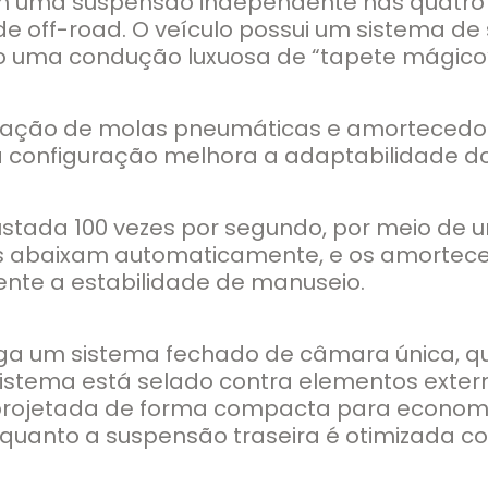
m uma suspensão independente nas quatro ro
off-road. O veículo possui um sistema de 
do uma condução luxuosa de “tapete mágico”
inação de molas pneumáticas e amortecedo
a configuração melhora a adaptabilidade do
ustada 100 vezes por segundo, por meio de u
as abaixam automaticamente, e os amortec
ente a estabilidade de manuseio.
ega um sistema fechado de câmara única, qu
 sistema está selado contra elementos exte
é projetada de forma compacta para economi
 enquanto a suspensão traseira é otimizada 