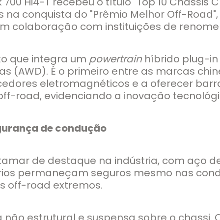
00 Hi4-T recebeu o título "Top 10 Chassis C
is na conquista do "Prêmio Melhor Off-Road"
m colaboração com instituições de renome n
xo que integra um
powertrain
híbrido plug-i
s (AWD). É o primeiro entre as marcas chi
ores eletromagnéticos e a oferecer barra
off-road, evidenciando a inovação tecnoló
egurança de condução
tamar de destaque na indústria, com aço de
suários permaneçam seguros mesmo nas con
 off-road extremos.
a não estrutural e suspensa sobre o chassi